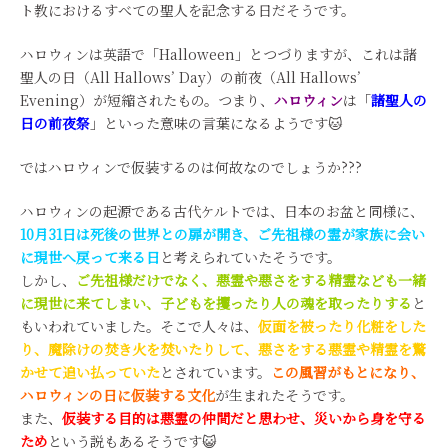
ト教におけるすべての聖人を記念する日だそうです。
ハロウィンは英語で「Halloween」とつづりますが、これは諸
聖人の日（All Hallows’ Day）の前夜（All Hallows’
Evening）が短縮されたもの。つまり、
ハロウィン
は「
諸聖人の
日の前夜祭
」といった意味の言葉になるようです🐱
ではハロウィンで仮装するのは何故なのでしょうか???
ハロウィンの起源である古代ケルトでは、日本のお盆と同様に、
10月31日は死後の世界との扉が開き、ご先祖様の霊が家族に会い
に現世へ戻って来る日
と考えられていたそうです。
しかし、
ご先祖様だけでなく、悪霊や悪さをする精霊なども一緒
に現世に来てしまい、子どもを攫ったり人の魂を取ったりする
と
もいわれていました。そこで人々は、
仮面を被ったり化粧をした
り、魔除けの焚き火を焚いたりして、悪さをする悪霊や精霊を驚
かせて追い払っていた
とされています。
この風習がもとになり、
ハロウィンの日に仮装する文化
が生まれたそうです。
また、
仮装する目的は悪霊の仲間だと思わせ、災いから身を守る
ため
という説もあるそうです😺