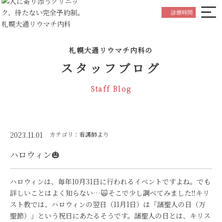
院長ごあいさつ
Greeting
診療時間
はじめての方へ
Beginner's Guide
札幌大通リウマチ内科の
診療内容について
Medical Service
スタッフブログ
お知らせ
News
Staff Blog
スタッフ紹介
Staff
院内紹介
Hospital Referral
アクセス
Access
2023.11.01
カテゴリ：看護師より
ハロウィン🎃
初診の
ご予約はこちら
Reservation
ハロウィンは、毎年10月31日に行われるイベントですよね。でも
詳しいことはよく知らない…🙀そこで少し調べてみました‼キリ
スト教では、ハロウィンの翌日（11月1日）は「諸聖人の日（万
聖節）」という祝日にあたるそうです。諸聖人の日とは、キリス