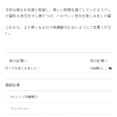
今年は娘もお友達と仮装し、楽しい時間を過ごしていたようでし
た😸私も自宅を少し飾りつけ、ハロウィン気分を楽しみました😸
これから、より寒くなるので体調崩されないようにご自愛くださ
い。
前の記事へ
次の記事へ
仔ゾウを見てきました！
今話題の。。🐘
最新記事
Fビレッジ初観戦⚾
アンパンマン