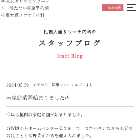
院長ごあいさつ
Greeting
診療時間
はじめての方へ
Beginner's Guide
札幌大通リウマチ内科の
診療内容について
Medical Service
スタッフブログ
お知らせ
News
Staff Blog
スタッフ紹介
Staff
院内紹介
Hospital Referral
アクセス
Access
2024.05.29
カテゴリ：医療コンシェルジュより
🥒家庭菜園始まりました🍅
初診の
ご予約はこちら
Reservation
今年も恒例の家庭菜園が始まりました。
ＧＷ頃からホームセンター巡りをして、まだ小さいながらも元気
の良さそうな野菜苗たちを迎え入れました。