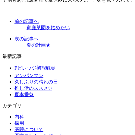
前の記事へ
家庭菜園を始めたい
次の記事へ
夏の計画★
最新記事
Fビレッジ初観戦⚾
アンパンマン
久しぶりの晴れの日
推し活のススメ✨
夏本番🌻
カテゴリ
内科
採用
医院について