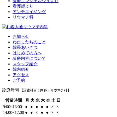
医療コンシェルジュより
看護師より
アンチエイジング
リウマチ科
お知らせ
わたしたちのこと
院長あいさつ
はじめての方へ
診療内容について
スタッフ紹介
院内紹介
アクセス
ご予約
診療時間
【診療科目：内科・リウマチ科】
営業時間
月
火
水
木
金
土
日
9:00~13:00
●
●
●
●
●
×
×
14:00~17:00
●
●
×
●
●
×
×