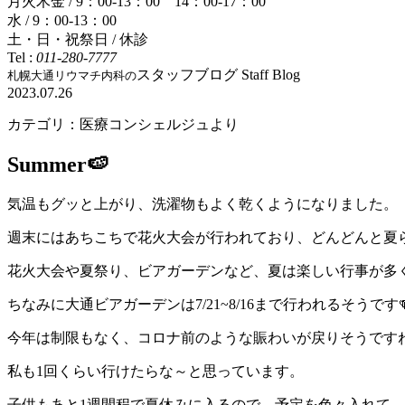
月火木金 / 9：00-13：00 14：00-17：00
水 / 9：00-13：00
土・日・祝祭日 / 休診
Tel :
011-280-7777
スタッフブログ
Staff Blog
札幌大通リウマチ内科の
2023.07.26
カテゴリ：医療コンシェルジュより
Summer🍉
気温もグッと上がり、洗濯物もよく乾くようになりました。
週末にはあちこちで花火大会が行われており、どんどんと夏ら
花火大会や夏祭り、ビアガーデンなど、夏は楽しい行事が多く
ちなみに大通ビアガーデンは7/21~8/16まで行われるそうです
今年は制限もなく、コロナ前のような賑わいが戻りそうです
私も1回くらい行けたらな～と思っています。
子供もあと1週間程で夏休みに入るので、予定を色々入れて