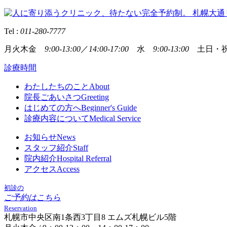
Tel :
011-280-7777
月火木金
9:00-13:00
／
14:00-17:00
水
9:00-13:00
土日・祝
診療時間
わたしたちのこと
About
院長ごあいさつ
Greeting
はじめての方へ
Beginner's Guide
診療内容について
Medical Service
お知らせ
News
スタッフ紹介
Staff
院内紹介
Hospital Referral
アクセス
Access
初診の
ご予約はこちら
Reservation
札幌市中央区南1条西3丁目8 エムズ札幌ビル5階