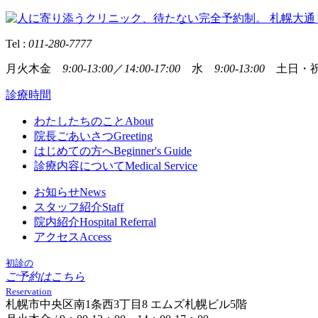
Tel :
011-280-7777
月火木金
9:00-13:00
／
14:00-17:00
水
9:00-13:00
土日・祝
診療時間
わたしたちのこと
About
院長ごあいさつ
Greeting
はじめての方へ
Beginner's Guide
診療内容について
Medical Service
お知らせ
News
スタッフ紹介
Staff
院内紹介
Hospital Referral
アクセス
Access
初診の
ご予約はこちら
Reservation
札幌市中央区南1条西3丁目8 エムズ札幌ビル5階