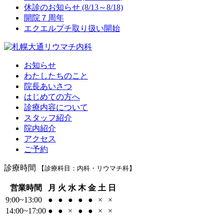
休診のお知らせ (8/13～8/18)
開院７周年
エクエルプチ取り扱い開始
お知らせ
わたしたちのこと
院長あいさつ
はじめての方へ
診療内容について
スタッフ紹介
院内紹介
アクセス
ご予約
診療時間
【診療科目：内科・リウマチ科】
営業時間
月
火
水
木
金
土
日
9:00~13:00
●
●
●
●
●
×
×
14:00~17:00
●
●
×
●
●
×
×