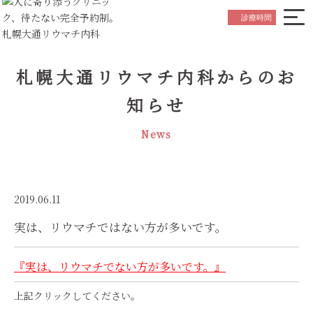
院長ごあいさつ
Greeting
診療時間
はじめての方へ
Beginner's Guide
診療内容について
札幌大通リウマチ内科からのお
Medical Service
お知らせ
知らせ
News
スタッフ紹介
Staff
News
院内紹介
Hospital Referral
アクセス
Access
2019.06.11
実は、リウマチではない方が多いです。
初診の
ご予約はこちら
Reservation
『
実は、リウマチでない方が多いです。』
上記クリックしてください。