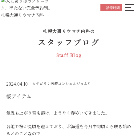
院長ごあいさつ
Greeting
診療時間
はじめての方へ
Beginner's Guide
札幌大通リウマチ内科の
診療内容について
Medical Service
スタッフブログ
お知らせ
News
Staff Blog
スタッフ紹介
Staff
院内紹介
Hospital Referral
アクセス
Access
2024.04.10
カテゴリ：医療コンシェルジュより
桜アイテム
初診の
ご予約はこちら
Reservation
気温も上がり雪も溶け、ようやく春めいてきました。
各地で桜が見頃を迎えており、北海道も今月中旬頃から咲き始め
るとのことなので