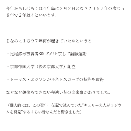
今年からしばらくは４年毎に２月２日となり２０５７年の次は５
８年で２年続くといいます。
ちなみに１８９７年何が起きていたかというと
・足尾鉱毒被害者800名が上京して請願運動
・京都帝国大学（後の京都大学）創立
・トーマス・エジソンがキネトスコープの特許を取得
などなど想像もできない程遠い昔の出来事がありました。
（個人的には、この翌年 伝記で読んでいた“
キュリー夫人がラジウ
ムを発見”するくらい昔なんだと驚きました）