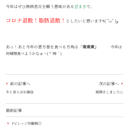
今年はぜひ無病息災を願う意味がある
豆まき
で、
コロナ退散！脂肪退散！
としたいと思います٩( ”ω” )و
あっ！あと今年の恵方巻を食べる方角は「
南南東」
今年は
何種類食べようかなぁ～( *´艸｀)
前の記事へ
次の記事へ
冬と言えばお鍋😋
鏡開きしました🍊
最新記事
Fビレッジ初観戦⚾