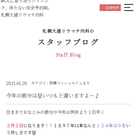
院長ごあいさつ
Greeting
診療時間
はじめての方へ
Beginner's Guide
札幌大通リウマチ内科の
診療内容について
Medical Service
スタッフブログ
お知らせ
News
Staff Blog
スタッフ紹介
Staff
院内紹介
Hospital Referral
アクセス
Access
2021.01.20
カテゴリ：医療コンシェルジュより
今年の節分は👹いつもと違いますよ～♪
初診の
ご予約はこちら
Reservation
豆まきでおなじみの節分が今年は例年より１日早く
２月２日
になります！！１８９７年以来なんと
１２４年ぶり
とい
う珍しさです👹