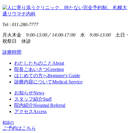
Tel :
011-280-7777
月火木金
9:00-13:00
／
14:00-17:00
水
9:00-13:00
土日・
祝祭日 休診
診療時間
わたしたちのこと
About
院長ごあいさつ
Greeting
はじめての方へ
Beginner's Guide
診療内容について
Medical Service
お知らせ
News
スタッフ紹介
Staff
院内紹介
Hospital Referral
アクセス
Access
初診の
ご予約はこちら