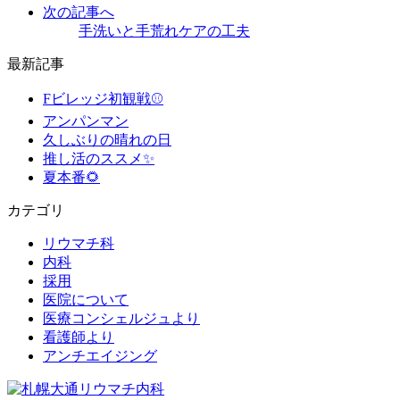
次の記事へ
手洗いと手荒れケアの工夫
最新記事
Fビレッジ初観戦⚾
アンパンマン
久しぶりの晴れの日
推し活のススメ✨
夏本番🌻
カテゴリ
リウマチ科
内科
採用
医院について
医療コンシェルジュより
看護師より
アンチエイジング