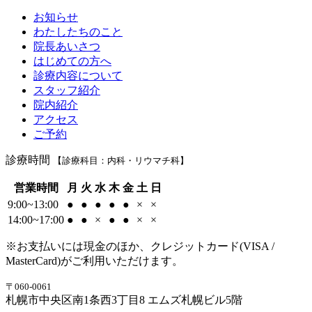
お知らせ
わたしたちのこと
院長あいさつ
はじめての方へ
診療内容について
スタッフ紹介
院内紹介
アクセス
ご予約
診療時間
【診療科目：内科・リウマチ科】
営業時間
月
火
水
木
金
土
日
9:00~13:00
●
●
●
●
●
×
×
14:00~17:00
●
●
×
●
●
×
×
※お支払いには現金のほか、クレジットカード(VISA /
MasterCard)がご利用いただけます。
〒060-0061
札幌市中央区南1条西3丁目8 エムズ札幌ビル5階