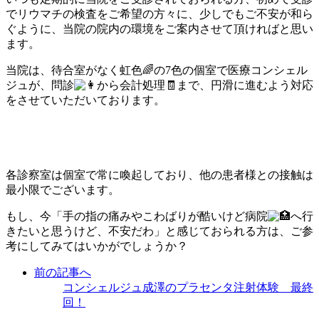
でリウマチの検査をご希望の方々に、
少しでもご不安が和ら
ぐように、
当院の院内の環境をご案内させて頂ければと思い
ます。
当院は、待合室がなく虹色🌈の7色の個室で医療コンシェル
ジュが、問診
から会計処理🧾まで、円滑に進むよう対応
をさせていただいております。
各診察室は個室で常に喚起しており、
他の患者様との接触は
最小限でございます。
もし、今「手の指の痛みやこわばりが酷いけど病院
へ行
きたいと思うけど、不安だわ」と感じておられる方は、
ご参
考にしてみてはいかがでしょうか？
前の記事へ
コンシェルジュ成澤のプラセンタ注射体験 最終
回！