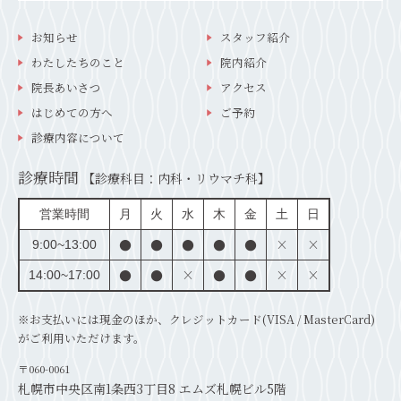
お知らせ
スタッフ紹介
わたしたちのこと
院内紹介
院長あいさつ
アクセス
はじめての方へ
ご予約
診療内容について
診療時間
【診療科目：内科・リウマチ科】
営業時間
月
火
水
木
金
土
日
●
●
●
●
●
×
×
9:00~13:00
●
●
×
●
●
×
×
14:00~17:00
※お支払いには現金のほか、クレジットカード(VISA / MasterCard)
がご利用いただけます。
〒060-0061
札幌市中央区南1条西3丁目8 エムズ札幌ビル5階