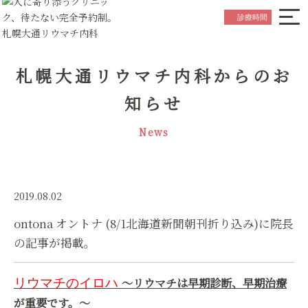
院長ごあいさつ
Greeting
診療時間
はじめての方へ
Beginner's Guide
診療内容について
札幌大通リウマチ内科からのお
Medical Service
お知らせ
知らせ
News
スタッフ紹介
Staff
News
院内紹介
Hospital Referral
アクセス
Access
2019.08.02
ontona オントナ (8/1北海道新聞朝刊折り込み)に院長
初診の
ご予約はこちら
の記事が掲載。
Reservation
〜リウマチは早期診断、早期治療
リウマチのイロハ
が重要です。〜