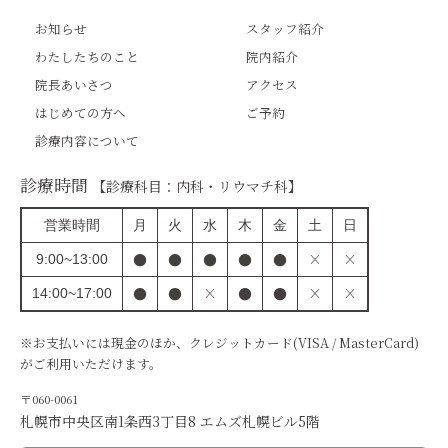
お知らせ
スタッフ紹介
わたしたちのこと
院内紹介
院長あいさつ
アクセス
はじめての方へ
ご予約
診療内容について
診療時間
【診療科目：内科・リウマチ科】
営業時間
月
火
水
木
金
土
日
●
●
●
●
●
×
×
9:00~13:00
●
●
×
●
●
×
×
14:00~17:00
※お支払いには現金のほか、クレジットカード(VISA / MasterCard)
がご利用いただけます。
〒060-0061
札幌市中央区南1条西3丁目8 エムズ札幌ビル5階