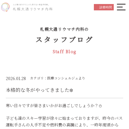
院長ごあいさつ
Greeting
診療時間
はじめての方へ
Beginner's Guide
札幌大通リウマチ内科の
診療内容について
Medical Service
スタッフブログ
お知らせ
News
Staff Blog
スタッフ紹介
Staff
院内紹介
Hospital Referral
アクセス
Access
2026.01.28
カテゴリ：医療コンシェルジュより
本格的な冬がやってきました❄️
初診の
ご予約はこちら
Reservation
寒い日々ですが皆さまいかがお過ごしでしょうか？⛄
子ども達のスキー学習が徐々に始まっておりますが、昨今のバス
運転手さんの人手不足や燃料費の高騰により、一昨年度頃から