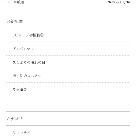
シール帳🎀
🐎おみくじ🐎
最新記事
Fビレッジ初観戦⚾
アンパンマン
久しぶりの晴れの日
推し活のススメ✨
夏本番🌻
カテゴリ
リウマチ科