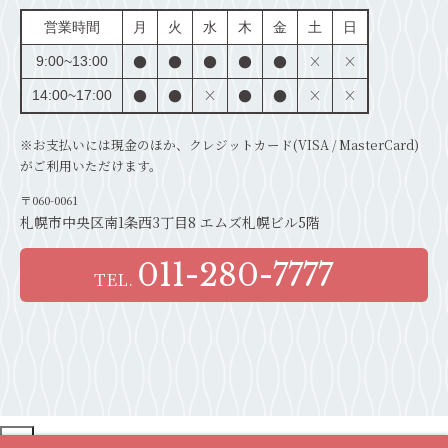
営業時間
月
火
水
木
金
土
日
●
●
●
●
●
×
×
9:00~13:00
●
●
×
●
●
×
×
14:00~17:00
※お支払いには現金のほか、クレジットカード(VISA / MasterCard)
がご利用いただけます。
〒060-0061
札幌市中央区南1条西3丁目8 エムズ札幌ビル5階
011-280-7777
TEL.