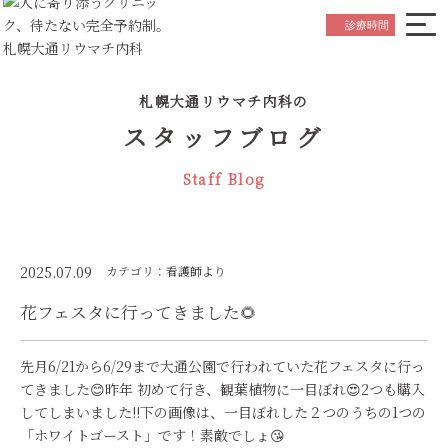
院長ごあいさつ
Greeting
診療時間
はじめての方へ
Beginner's Guide
札幌大通リウマチ内科の
診療内容について
Medical Service
スタッフブログ
お知らせ
News
Staff Blog
スタッフ紹介
Staff
院内紹介
Hospital Referral
アクセス
Access
2025.07.09
カテゴリ：看護師より
花フェスタに行ってきました🌻
初診の
ご予約はこちら
Reservation
先月6/21から6/29まで大通公園で行われていた花フェスタに行っ
てきました😊昨年 初めて行き、観葉植物に一目ぼれ😍2つも購入
してしまいました!!下の画像は、一目ぼれした２つのうちの1つの
「ホワイトゴースト」です！素敵でしょ😘