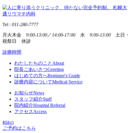
Tel :
011-280-7777
月火木金
9:00-13:00
／
14:00-17:00
水
9:00-13:00
土日・
祝祭日 休診
診療時間
わたしたちのこと
About
院長ごあいさつ
Greeting
はじめての方へ
Beginner's Guide
診療内容について
Medical Service
お知らせ
News
スタッフ紹介
Staff
院内紹介
Hospital Referral
アクセス
Access
初診の
ご予約はこちら