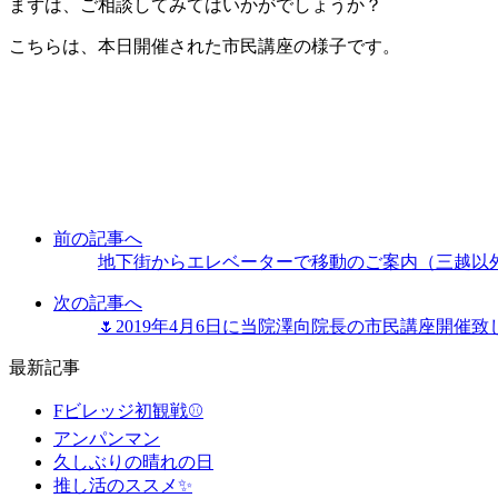
まずは、ご相談してみてはいかがでしょうか？
こちらは、本日開催された市民講座の様子です。
前の記事へ
地下街からエレベーターで移動のご案内（三越以
次の記事へ
🌷2019年4月6日に当院澤向院長の市民講座開催致
最新記事
Fビレッジ初観戦⚾
アンパンマン
久しぶりの晴れの日
推し活のススメ✨