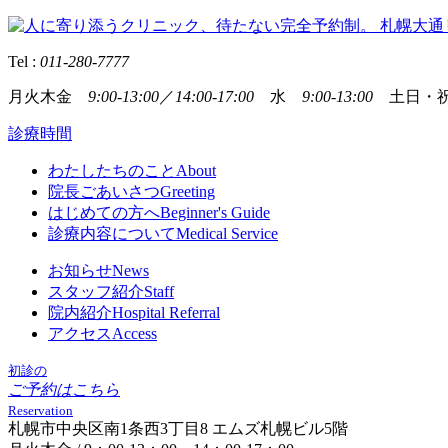
Tel :
011-280-7777
月火木金
9:00-13:00
／
14:00-17:00
水
9:00-13:00
土日・祝
診療時間
わたしたちのこと
About
院長ごあいさつ
Greeting
はじめての方へ
Beginner's Guide
診療内容について
Medical Service
お知らせ
News
スタッフ紹介
Staff
院内紹介
Hospital Referral
アクセス
Access
初診の
ご予約はこちら
Reservation
札幌市中央区南1条西3丁目8 エムズ札幌ビル5階