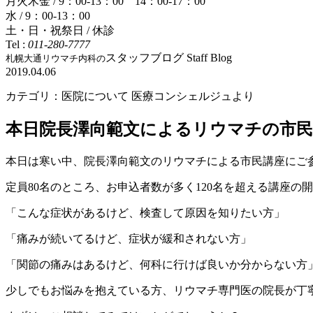
月火木金 / 9：00-13：00 14：00-17：00
水 / 9：00-13：00
土・日・祝祭日 / 休診
Tel :
011-280-7777
スタッフブログ
Staff Blog
札幌大通リウマチ内科の
2019.04.06
カテゴリ：医院について 医療コンシェルジュより
本日院長澤向範文によるリウマチの市
本日は寒い中、院長澤向範文のリウマチによる市民講座にご
定員80名のところ、お申込者数が多く120名を超える講座の
「こんな症状があるけど、検査して原因を知りたい方」
「痛みが続いてるけど、症状が緩和されない方」
「関節の痛みはあるけど、何科に行けば良いか分からない方
少しでもお悩みを抱えている方、リウマチ専門医の院長が丁